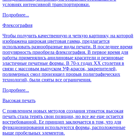
условиях интенсивной транспортировки.
Подробнее...
Флексография
Чтобы получить качественную и четкую картинку, на которой
изображена широкая цветовая гамма, предлагается
использовать разнообразные виды печати. В последнее время
популярность приобрела флексография. В первое время для
работы применялись анилиновые красители и резиновые
эластичные печатные формы. В 70-х годах ХХ столетия в
связи с массовым выпуском УФ-красок, закрепителей,
полимерных смол произошел прорыв полиграфических
технологий, были сняты все ограничения.
Подробнее...
Высокая печать
С появлением новых методов создания этикеток высокая
печать стала терять свои позиции, но все же еще остается
востребованной. Ее принцип заключается в том, что для
функционирования используются формы, расположенные
выше пробельных элементов.