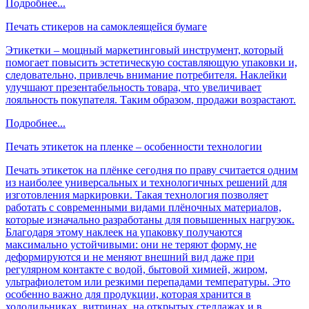
Подробнее...
Печать стикеров на самоклеящейся бумаге
Этикетки – мощный маркетинговый инструмент, который
помогает повысить эстетическую составляющую упаковки и,
следовательно, привлечь внимание потребителя. Наклейки
улучшают презентабельность товара, что увеличивает
лояльность покупателя. Таким образом, продажи возрастают.
Подробнее...
Печать этикеток на пленке – особенности технологии
Печать этикеток на плёнке сегодня по праву считается одним
из наиболее универсальных и технологичных решений для
изготовления маркировки. Такая технология позволяет
работать с современными видами плёночных материалов,
которые изначально разработаны для повышенных нагрузок.
Благодаря этому наклеек на упаковку получаются
максимально устойчивыми: они не теряют форму, не
деформируются и не меняют внешний вид даже при
регулярном контакте с водой, бытовой химией, жиром,
ультрафиолетом или резкими перепадами температуры. Это
особенно важно для продукции, которая хранится в
холодильниках, витринах, на открытых стеллажах и в