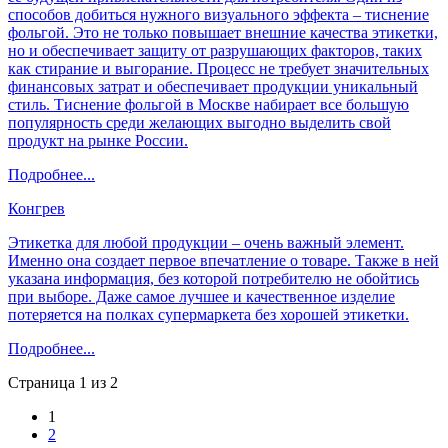
способов добиться нужного визуального эффекта – тиснение
фольгой. Это не только повышает внешние качества этикетки,
но и обеспечивает защиту от разрушающих факторов, таких
как стирание и выгорание. Процесс не требует значительных
финансовых затрат и обеспечивает продукции уникальный
стиль. Тиснение фольгой в Москве набирает все большую
популярность среди желающих выгодно выделить свой
продукт на рынке России.
Подробнее...
Конгрев
Этикетка для любой продукции – очень важный элемент.
Именно она создает первое впечатление о товаре. Также в ней
указана информация, без которой потребителю не обойтись
при выборе. Даже самое лучшее и качественное изделие
потеряется на полках супермаркета без хорошей этикетки.
Подробнее...
Страница 1 из 2
1
2