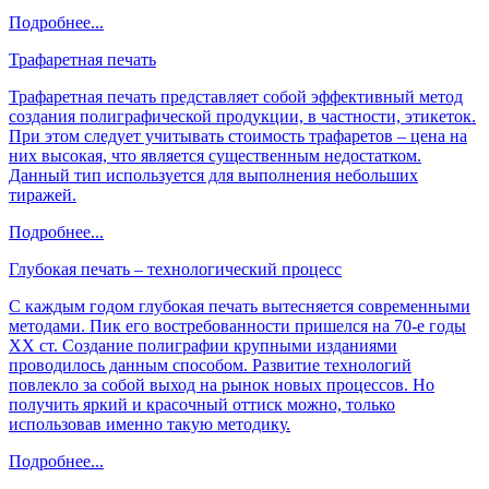
Подробнее...
Трафаретная печать
Трафаретная печать представляет собой эффективный метод
создания полиграфической продукции, в частности, этикеток.
При этом следует учитывать стоимость трафаретов – цена на
них высокая, что является существенным недостатком.
Данный тип используется для выполнения небольших
тиражей.
Подробнее...
Глубокая печать – технологический процесс
С каждым годом глубокая печать вытесняется современными
методами. Пик его востребованности пришелся на 70-е годы
ХХ ст. Создание полиграфии крупными изданиями
проводилось данным способом. Развитие технологий
повлекло за собой выход на рынок новых процессов. Но
получить яркий и красочный оттиск можно, только
использовав именно такую методику.
Подробнее...