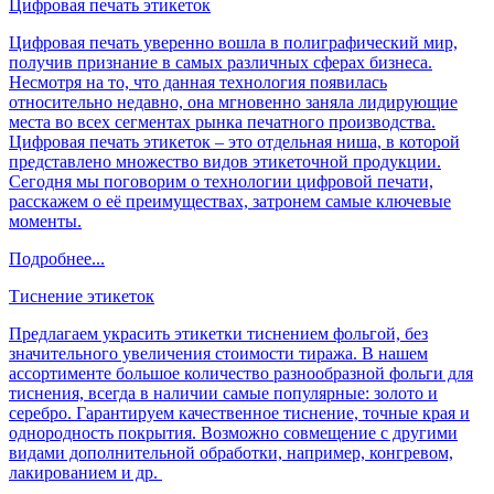
Цифровая печать этикеток
Цифровая печать уверенно вошла в полиграфический мир,
получив признание в самых различных сферах бизнеса.
Несмотря на то, что данная технология появилась
относительно недавно, она мгновенно заняла лидирующие
места во всех сегментах рынка печатного производства.
Цифровая печать этикеток
– это отдельная ниша, в которой
представлено множество видов этикеточной продукции.
Сегодня мы поговорим о технологии цифровой печати,
расскажем о её преимуществах, затронем самые ключевые
моменты.
Подробнее...
Тиснение этикеток
Предлагаем украсить этикетки тиснением фольгой, без
значительного увеличения стоимости тиража. В нашем
ассортименте большое количество разнообразной фольги для
тиснения, всегда в наличии самые популярные: золото и
серебро. Гарантируем качественное тиснение, точные края и
однородность покрытия. Возможно совмещение с другими
видами дополнительной обработки, например, конгревом,
лакированием и др.