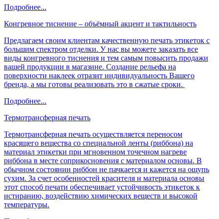
Подробнее...
Конгревное тиснение – объёмный акцент и тактильность
Предлагаем своим клиентам качественную печать этикеток с
большим спектром отделки. У нас вы можете заказать все
виды конгревного тиснения и тем самым повысить продажи
вашей продукции в магазине. Cоздание рельефа на
поверхности наклеек отразит индивидуальность Вашего
бренда, а мы готовы реализовать это в сжатые сроки.
Подробнее...
Термотрансферная печать
Термотрансферная печать осуществляется переносом
красящего вещества со специальной ленты (риббона) на
материал этикетки при мгновенном точечном нагреве
риббона в месте соприкосновения с материалом основы. В
обычном состоянии риббон не пачкается и кажется на ощупь
сухим. За счет особенностей красителя и материала основы
этот способ печати обеспечивает устойчивость этикеток к
истиранию, воздействию химических веществ и высокой
температуры.