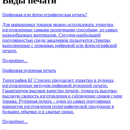
Виды печати
Цифровая или флексографическая печать?
Для маркировки товаров можно использовать этикетки,
изготовленные самыми различными способами, из самых
разнообразных материалов. Сегодня наибольшей
популярностью среди заказчиков пользуются стикеры,
выполненные с помощью цифровой или флексографской
печати.
Подробнее...
Цифровая рулонная печать
Типография
БГ Стрелец
предлагает этикетки в рулонах,
изготовленные методом цифровой рулонной печати.
Гарантируем высокое качество печати, точность высечки,
высокую скорость изготовления и соблюдение сроков сдачи
тиража. Рулонная печать – один из самых популярных
вариантов изготовления полиграфической продукции в
больших объемах и в сжатые сроки.
Подробнее...